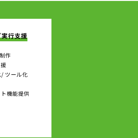
ブ実行支援
ク制作
支援
/ ツール化
スト機能提供