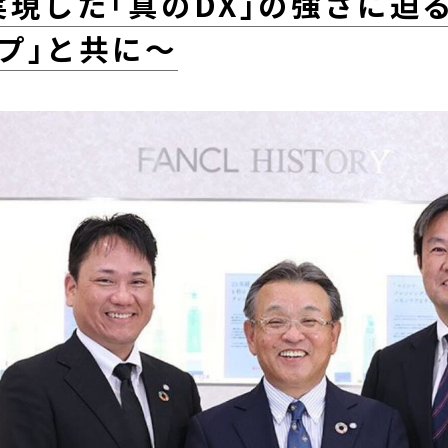
実現した｢真のDX｣の強さに迫
プ｣と共に～