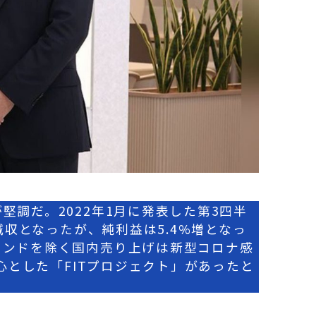
調だ。2022年1月に発表した第3四半
減収となったが、純利益は5.4%増となっ
ウンドを除く国内売り上げは新型コロナ感
心とした「FITプロジェクト」があったと