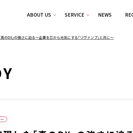
ABOUT US
SERVICE
NEWS
RE
｢真のDX｣の強さに迫る～企業を芯から元気にする｢リヴァンプ｣と共に～
DY
ジー