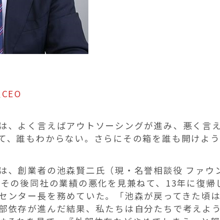
CEO
は、よく言えばアウトソーシングが進み、悪く言
て、誰もわからない。さらにその箱を誰も開けよ
は、創業者の池森賢二氏（現・名誉相談役 ファウ
、その後同社の業績の悪化を見兼ねて、13年に復
センター長を務めていた。「池森が戻ってきた頃
部依存が進んだ結果、私たちは自分たちで考えよ