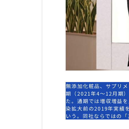
無添加化粧品、サプリメ
期（2021年4〜12月
た。通期では増収増益を
染拡大前の2019年実
いう。同社ならではの「