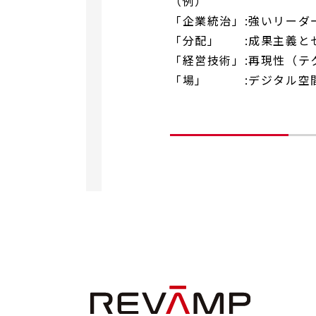
（例）
「企業統治」:強いリーダ
「分配」 :成果主義と
「経営技術」:再現性（テ
「場」 :デジタル空