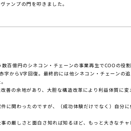
リヴァンプの門を叩きました。
う数百億円のシネコン・チェーンの事業再生でCOOの役
で赤字からV字回復。最終的には他シネコン・チェーンの
た。
性改善の余地があり、大胆な構造改革により利益体質に変
案件に関わったのですが、（成功体験だけでなく）自分に
仕事の厳しさと面白さ知れば知るほど、もっと大きなチャ