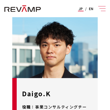
JP
/
EN
Daigo.K
役職：
事業コンサルティングチー