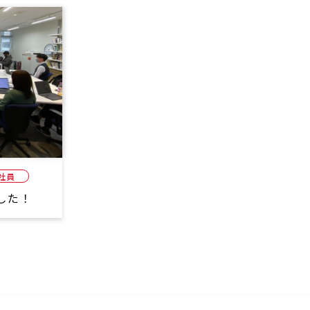
社員
した！