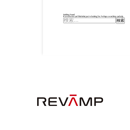
Nothing Found
It seems we can’t find what you’re looking for. Perhaps searching can help.
検
索: